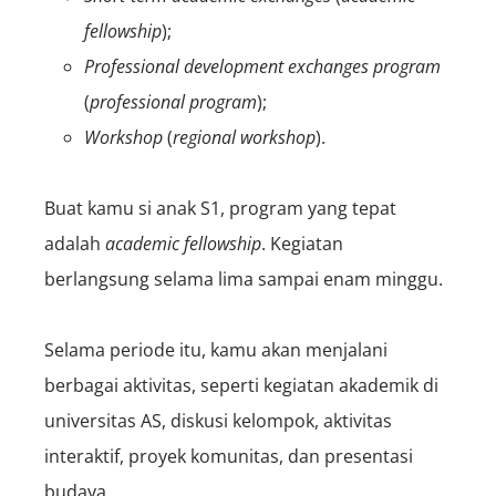
fellowship
);
Professional development exchanges program
(
p
rofessional
program
);
Workshop
(
r
egional
workshop
).
Buat kamu si anak S1, program yang tepat
adalah
a
cademic
fellowship
. Kegiatan
berlangsung selama lima sampai enam minggu.
Selama periode itu, kamu akan menjalani
berbagai aktivitas, seperti kegiatan akademik di
universitas AS, diskusi kelompok, aktivitas
interaktif, proyek komunitas, dan presentasi
budaya.