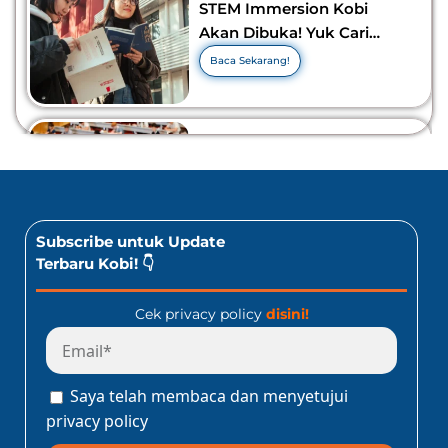
STEM Immersion Kobi
Akan Dibuka! Yuk Cari
Tahu Info Selengkapnya!
Baca Sekarang!
10 Lomba Bidang Bisnis
dan Ekonomi Yang Bisa
Diikuti Oleh Siswa SMA!
Jangan Kelewatan!
Baca Sekarang!
Subscribe untuk Update
Terbaru Kobi! 👇
Cek privacy policy
disini!
Program Konect Kobi
Batch Dua 2026: Info
Lengkap Perjalanan
Saya telah membaca dan menyetujui
Edukatif ke Jepang!
Baca Sekarang!
privacy policy