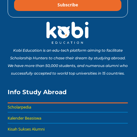
Subscribe
10 Lomba Jurusan
Matematika untuk
Portofolio Anak SMA
Buat Study Abroad Yang
Baca Sekarang!
Bisa Banget Dicoba!
Kobi Education is an edu-tech platform aiming to facilitate
Scholarship Hunters to chase their dream by studying abroad.
We have more than 50,000 students, and numerous alumni who
8 Lomba Jurusan
successfully accepted to world top universities in 15 countries.
Psikologi untuk
Portofolio Anak SMA
Buat Persiapan Study
Info Study Abroad
Baca Sekarang!
Abroad!
Scholarpedia
Kalender Beasiswa
Kisah Sukses Alumni