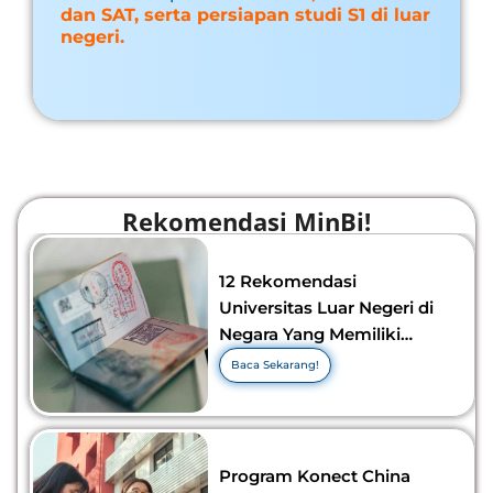
dan SAT, serta persiapan studi S1 di luar
negeri.
Rekomendasi MinBi!
12 Rekomendasi
Universitas Luar Negeri di
Negara Yang Memiliki
Visa Murah di 2026-2027!
Baca Sekarang!
Program Konect China