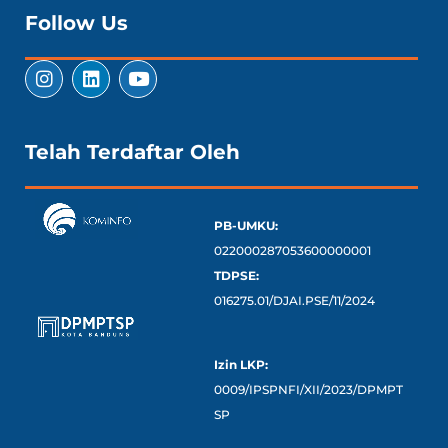
Follow Us
Telah Terdaftar Oleh
PB-UMKU:
022000287053600000001
TDPSE:
016275.01/DJAI.PSE/11/2024
Izin LKP:
0009/IPSPNFI/XII/2023/DPMPT
SP