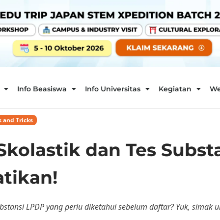
Info Beasiswa
Info Universitas
Kegiatan
We
s and Tricks
Skolastik dan Tes Subs
tikan!
bstansi LPDP yang perlu diketahui sebelum daftar? Yuk, simak ula