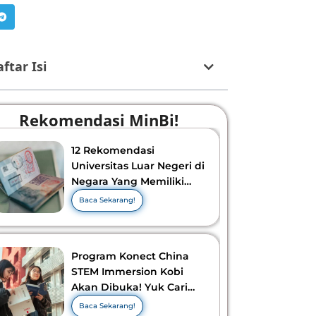
ftar Isi
Rekomendasi MinBi!
12 Rekomendasi
Universitas Luar Negeri di
Negara Yang Memiliki
Visa Murah di 2026-2027!
Baca Sekarang!
Program Konect China
STEM Immersion Kobi
Akan Dibuka! Yuk Cari
Tahu Info Selengkapnya!
Baca Sekarang!