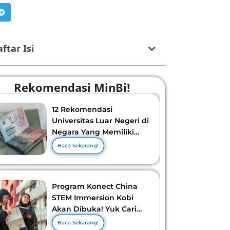
ftar Isi
Rekomendasi MinBi!
12 Rekomendasi
Universitas Luar Negeri di
Negara Yang Memiliki
Visa Murah di 2026-2027!
Baca Sekarang!
Program Konect China
STEM Immersion Kobi
Akan Dibuka! Yuk Cari
Tahu Info Selengkapnya!
Baca Sekarang!