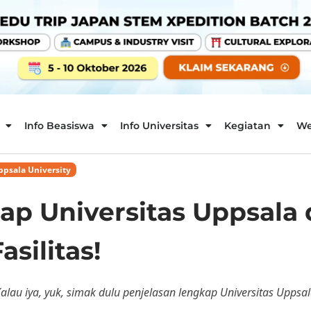
Info Beasiswa
Info Universitas
Kegiatan
We
ppsala University
p Universitas Uppsala d
silitas!
au iya, yuk, simak dulu penjelasan lengkap Universitas Uppsala d