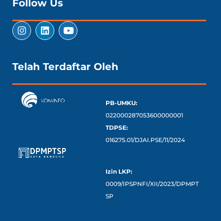
Follow Us
Telah Terdaftar Oleh
PB-UMKU:
022000287053600000001
TDPSE:
016275.01/DJAI.PSE/11/2024
Izin LKP:
0009/IPSPNFI/XII/2023/DPMPT
SP