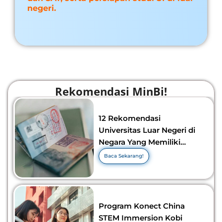
negeri.
Rekomendasi MinBi!
12 Rekomendasi
Universitas Luar Negeri di
Negara Yang Memiliki
Visa Murah di 2026-2027!
Baca Sekarang!
Program Konect China
STEM Immersion Kobi