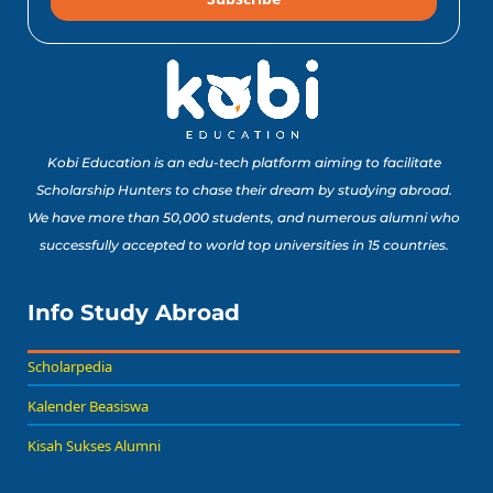
10 Lomba Jurusan
Matematika untuk
Portofolio Anak SMA
Buat Study Abroad Yang
Baca Sekarang!
Bisa Banget Dicoba!
Kobi Education is an edu-tech platform aiming to facilitate
Scholarship Hunters to chase their dream by studying abroad.
We have more than 50,000 students, and numerous alumni who
8 Lomba Jurusan
successfully accepted to world top universities in 15 countries.
Psikologi untuk
Portofolio Anak SMA
Buat Persiapan Study
Info Study Abroad
Baca Sekarang!
Abroad!
Scholarpedia
Kalender Beasiswa
Kisah Sukses Alumni