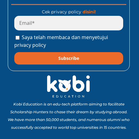
Cek privacy policy
disini!
Program Konect Kobi
Batch Dua 2026: Info
Lengkap Perjalanan
Saya telah membaca dan menyetujui
Edukatif ke Jepang!
Baca Sekarang!
privacy policy
Subscribe
10 Lomba Jurusan
Matematika untuk
Portofolio Anak SMA
Buat Study Abroad Yang
Baca Sekarang!
Bisa Banget Dicoba!
Kobi Education is an edu-tech platform aiming to facilitate
Scholarship Hunters to chase their dream by studying abroad.
We have more than 50,000 students, and numerous alumni who
8 Lomba Jurusan
successfully accepted to world top universities in 15 countries.
Psikologi untuk
Portofolio Anak SMA