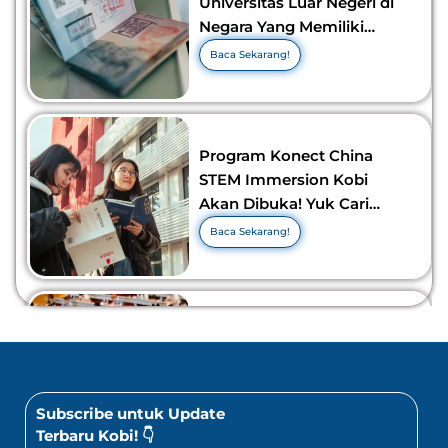
Universitas Luar Negeri di
Negara Yang Memiliki
Visa Murah di 2026-2027!
Baca Sekarang!
Program Konect China
STEM Immersion Kobi
Akan Dibuka! Yuk Cari
Tahu Info Selengkapnya!
Baca Sekarang!
10 Lomba Bidang Bisnis
dan Ekonomi Yang Bisa
Diikuti Oleh Siswa SMA!
Jangan Kelewatan!
Baca Sekarang!
Subscribe untuk Update
Terbaru Kobi! 👇