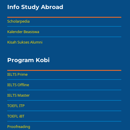
Buat Persiapan Study
Info Study Abroad
Baca Sekarang!
Abroad!
Scholarpedia
Kalender Beasiswa
Kisah Sukses Alumni
Program Kobi
IELTS Prime
IELTS Offline
IELTS Master
TOEFL ITP
TOEFL iBT
Proofreading