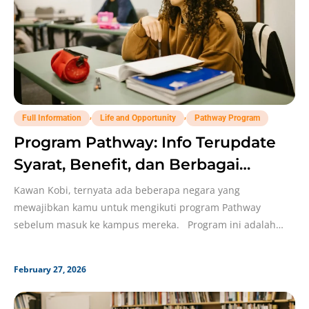
,
,
Full Information
Life and Opportunity
Pathway Program
Program Pathway: Info Terupdate
Syarat, Benefit, dan Berbagai
Tipenya di 2026!
Kawan Kobi, ternyata ada beberapa negara yang
mewajibkan kamu untuk mengikuti program Pathway
sebelum masuk ke kampus mereka. Program ini adalah
“jembatan” buat
February 27, 2026