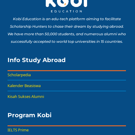
Portofolio Anak SMA
Buat Study Abroad Yang
Baca Sekarang!
Bisa Banget Dicoba!
Kobi Education is an edu-tech platform aiming to facilitate
Scholarship Hunters to chase their dream by studying abroad.
We have more than 50,000 students, and numerous alumni who
8 Lomba Jurusan
successfully accepted to world top universities in 15 countries.
Psikologi untuk
Portofolio Anak SMA
Buat Persiapan Study
Info Study Abroad
Baca Sekarang!
Abroad!
Scholarpedia
Kalender Beasiswa
Kisah Sukses Alumni
Program Kobi
IELTS Prime