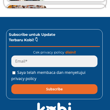
10 Lomba Bidang Bisnis
dan Ekonomi Yang Bisa
Diikuti Oleh Siswa SMA!
Jangan Kelewatan!
Baca Sekarang!
Subscribe untuk Update
Terbaru Kobi! 👇
Cek privacy policy
disini!
Program Konect Kobi
Batch Dua 2026: Info
Lengkap Perjalanan
Saya telah membaca dan menyetujui
Edukatif ke Jepang!
Baca Sekarang!
privacy policy
Subscribe
10 Lomba Jurusan
Matematika untuk