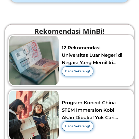
Rekomendasi MinBi!
12 Rekomendasi
Universitas Luar Negeri di
Negara Yang Memiliki
Visa Murah di 2026-2027!
Baca Sekarang!
Program Konect China
STEM Immersion Kobi
Akan Dibuka! Yuk Cari
Tahu Info Selengkapnya!
Baca Sekarang!