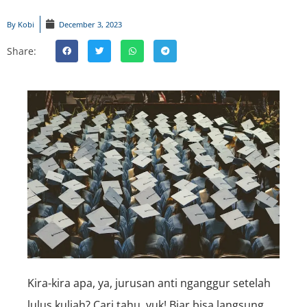
By
Kobi
December 3, 2023
Share:
Kira-kira apa, ya, jurusan anti nganggur setelah
lulus kuliah? Cari tahu, yuk! Biar bisa langsung