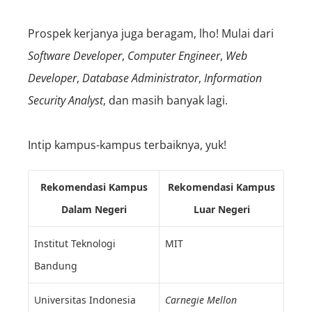
Prospek kerjanya juga beragam, lho! Mulai dari
S
oftware
Developer
,
C
omputer E
ngineer
,
W
eb
Developer
,
D
atabase
Administrator
,
I
nformation
Security Analyst
, dan masih banyak lagi.
Intip kampus-kampus terbaiknya, yuk!
Rekomendasi Kampus
Rekomendasi Kampus
Dalam Negeri
Luar Negeri
Institut Teknologi
MIT
Bandung
Universitas Indonesia
Carnegie Mellon