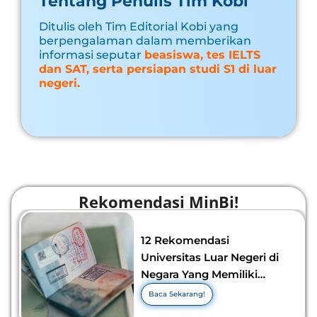
Tentang Penulis Tim Kobi
Ditulis oleh Tim Editorial Kobi yang
berpengalaman dalam memberikan
informasi seputar
beasiswa, tes IELTS
dan SAT, serta persiapan studi S1 di luar
negeri.
Rekomendasi MinBi!
12 Rekomendasi
Universitas Luar Negeri di
Negara Yang Memiliki
Visa Murah di 2026-2027!
Baca Sekarang!