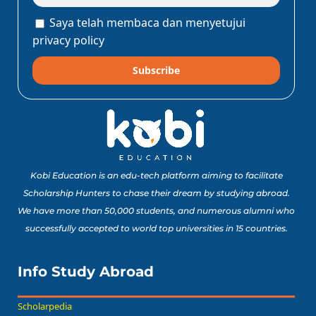
Lengkap Perjalanan
Saya telah membaca dan menyetujui
Edukatif ke Jepang!
Baca Sekarang!
privacy policy
Subscribe
10 Lomba Jurusan
Matematika untuk
Portofolio Anak SMA
Buat Study Abroad Yang
Baca Sekarang!
Bisa Banget Dicoba!
Kobi Education is an edu-tech platform aiming to facilitate
Scholarship Hunters to chase their dream by studying abroad.
We have more than 50,000 students, and numerous alumni who
8 Lomba Jurusan
successfully accepted to world top universities in 15 countries.
Psikologi untuk
Portofolio Anak SMA
Buat Persiapan Study
Info Study Abroad
Baca Sekarang!
Abroad!
Scholarpedia