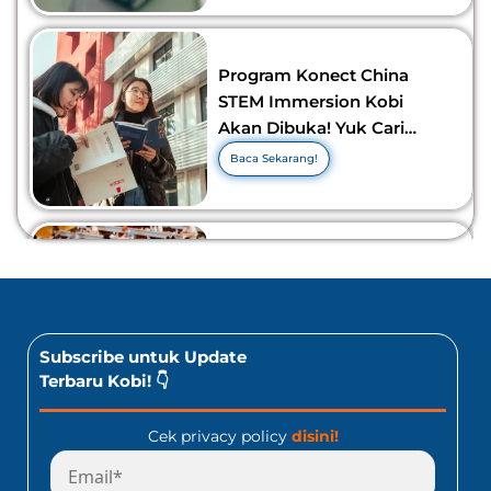
Program Konect China
STEM Immersion Kobi
Akan Dibuka! Yuk Cari
Tahu Info Selengkapnya!
Baca Sekarang!
10 Lomba Bidang Bisnis
dan Ekonomi Yang Bisa
Diikuti Oleh Siswa SMA!
Jangan Kelewatan!
Baca Sekarang!
Subscribe untuk Update
Terbaru Kobi! 👇
Cek privacy policy
disini!
Program Konect Kobi
Batch Dua 2026: Info