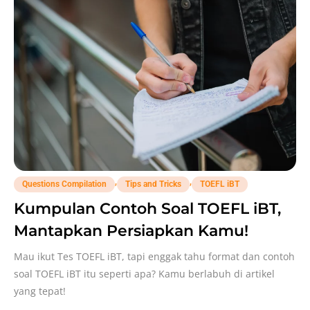
,
,
Questions Compilation
Tips and Tricks
TOEFL iBT
Kumpulan Contoh Soal TOEFL iBT,
Mantapkan Persiapkan Kamu!
Mau ikut Tes TOEFL iBT, tapi enggak tahu format dan contoh
soal TOEFL iBT itu seperti apa? Kamu berlabuh di artikel
yang tepat!