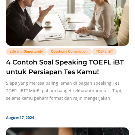
,
,
Life and Opportunity
Questions Compilation
TOEFL iBT
4 Contoh Soal Speaking TOEFL iBT
untuk Persiapan Tes Kamu!
Siapa yang merasa paling lemah di bagian speaking Tes
TOEFL iBT? MinBi paham banget kekhawatiranmu! Tapi,
selama kamu paham format dan rajin mengerjakan
August 17, 2024