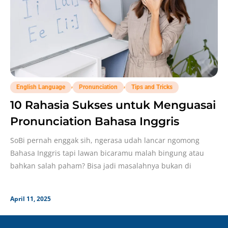
,
,
English Language
Pronunciation
Tips and Tricks
10 Rahasia Sukses untuk Menguasai
Pronunciation Bahasa Inggris
SoBi pernah enggak sih, ngerasa udah lancar ngomong
Bahasa Inggris tapi lawan bicaramu malah bingung atau
bahkan salah paham? Bisa jadi masalahnya bukan di
April 11, 2025