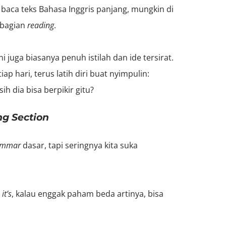
 baca teks Bahasa Inggris panjang, mungkin di
 bagian
r
eading
.
i juga biasanya penuh istilah dan ide tersirat.
iap hari, terus
latih diri buat nyimpulin:
h dia bisa berpikir gitu?
ng Section
ammar
dasar, tapi seringnya kita suka
u
it’s
, kalau enggak paham beda artinya, bisa