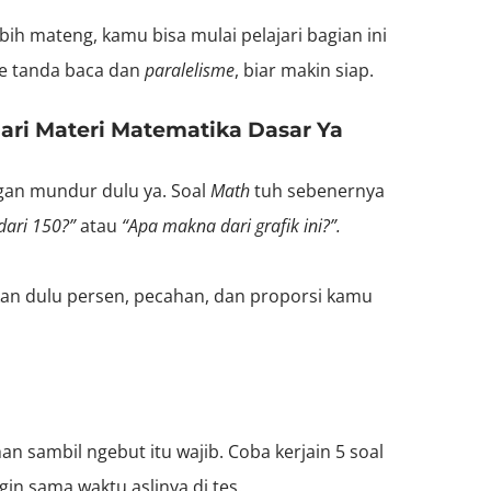
bih mateng, kamu bisa mulai pelajari bagian ini
 ke tanda baca dan
paralelisme
, biar makin siap.
ari Materi Matematika Dasar Ya
gan mundur dulu ya. Soal
Math
tuh sebenernya
dari 150?”
atau
“Apa makna dari grafik ini?”.
tikan dulu persen, pecahan, dan proporsi kamu
han sambil ngebut itu wajib. Coba kerjain 5 soal
in sama waktu aslinya di tes.