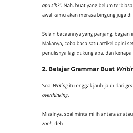
apa sih?”.
Nah,
buat yang belum terbiasa
awal kamu akan merasa bingung juga di
Selain bacaannya yang panjang, bagian in
Makanya, coba baca satu artikel opini set
penulisnya lagi dukung apa, dan kenapa si
2. Belajar Grammar Buat
Writi
Soal
Writing
itu enggak jauh-jauh dari
gr
overthinking
.
Misalnya, soal minta milih antara
its
ata
zonk,
deh.