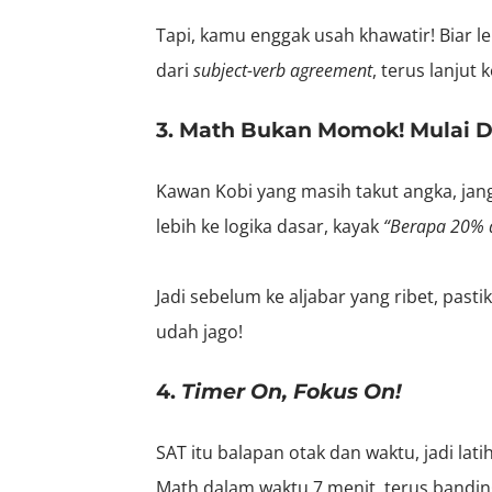
Tapi, kamu enggak usah khawatir! Biar le
dari
subject-verb agreement
, terus lanjut
3. Math Bukan Momok! Mulai D
Kawan Kobi yang masih takut angka, jan
lebih ke logika dasar, kayak
“Berapa 20% 
Jadi sebelum ke aljabar yang ribet, pas
udah jago!
4.
Timer On, Fokus On!
SAT itu balapan otak dan waktu, jadi lati
Math dalam waktu 7 menit, terus banding