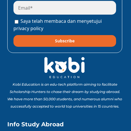
Program Konect Kobi
Batch Dua 2026: Info
Lengkap Perjalanan
Saya telah membaca dan menyetujui
Edukatif ke Jepang!
Baca Sekarang!
privacy policy
Subscribe
10 Lomba Jurusan
Matematika untuk
Portofolio Anak SMA
Buat Study Abroad Yang
Baca Sekarang!
Bisa Banget Dicoba!
Kobi Education is an edu-tech platform aiming to facilitate
Scholarship Hunters to chase their dream by studying abroad.
We have more than 50,000 students, and numerous alumni who
8 Lomba Jurusan
successfully accepted to world top universities in 15 countries.
Psikologi untuk
Portofolio Anak SMA
Buat Persiapan Study
Info Study Abroad
Baca Sekarang!
Abroad!