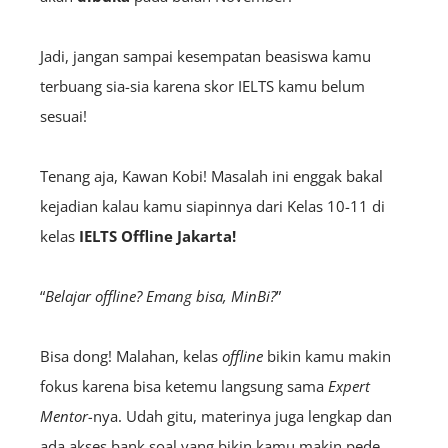
Jadi, jangan sampai kesempatan beasiswa kamu
terbuang sia-sia karena skor IELTS kamu belum
sesuai!
Tenang aja, Kawan Kobi! Masalah ini enggak bakal
kejadian kalau kamu siapinnya dari Kelas 10-11 di
kelas
IELTS Offline
Jakarta!
“
Belajar
offline?
Emang bisa, MinBi?
”
Bisa dong! Malahan, kelas
offline
bikin kamu makin
fokus karena bisa ketemu langsung sama
E
xpert
Mentor-
nya. Udah gitu, materinya juga lengkap dan
ada akses bank soal yang bikin kamu makin pede