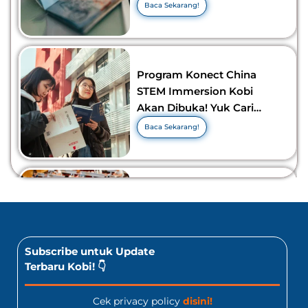
Visa Murah di 2026-2027!
Baca Sekarang!
Program Konect China
STEM Immersion Kobi
Akan Dibuka! Yuk Cari
Tahu Info Selengkapnya!
Baca Sekarang!
10 Lomba Bidang Bisnis
dan Ekonomi Yang Bisa
Diikuti Oleh Siswa SMA!
Jangan Kelewatan!
Baca Sekarang!
Subscribe untuk Update
Terbaru Kobi! 👇
Cek privacy policy
disini!