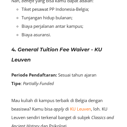
Nah,
benefit
yang bisa kamu dapat adalah:
Tiket pesawat PP Indonesia-Belgia;
Tunjangan hidup bulanan;
Biaya perjalanan antar kampus;
Biaya asuransi.
4.
General Tuition Fee Waiver - KU
Leuven
Periode Pendaftaran:
Sesuai tahun ajaran
Tipe
:
Partially-Funded
Mau kuliah di kampus terbaik di Belgia dengan
beasiswa? Kamu bisa
apply
di
KU Leuven
, loh. KU
Leuven sendiri terkenal banget di subjek
Classics and
Ancient History
dan Psikologi.