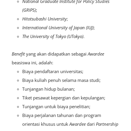
National Graduate Institute for Policy Studies
(GRIPS)
;
Hitotsubashi University
;
International University of Japan (IUJ)
;
The University of Tokyo (UTokyo)
.
Benefit
yang akan didapatkan sebagai
A
wardee
beasiswa ini, adalah:
Biaya pendaftaran universitas;
Biaya kuliah penuh selama masa studi;
Tunjangan hidup bulanan;
Tiket pesawat kepergian dan kepulangan;
Tunjangan untuk biaya penelitian;
Biaya perjalanan tahunan dan program
orientasi khusus untuk
A
wardee
dari
Partnership