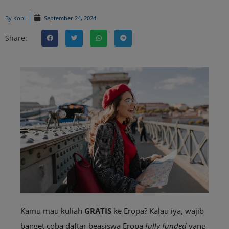
By
Kobi
September 24, 2024
Share:
Kamu mau kuliah
GRATIS
ke Eropa? Kalau iya, wajib
banget coba daftar beasiswa Eropa
fully funded
yang