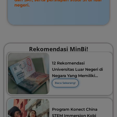
negeri.
Rekomendasi MinBi!
12 Rekomendasi
Universitas Luar Negeri di
Negara Yang Memiliki
Visa Murah di 2026-2027!
Baca Sekarang!
Program Konect China
STEM Immersion Kobi