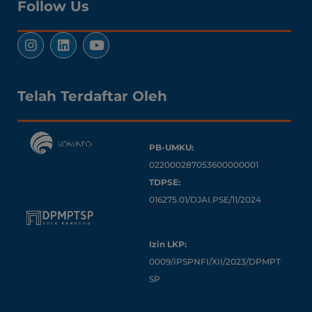
Follow Us
Telah Terdaftar Oleh
PB-UMKU:
022000287053600000001
TDPSE:
016275.01/DJAI.PSE/11/2024
Izin LKP:
0009/IPSPNFI/XII/2023/DPMPT
SP