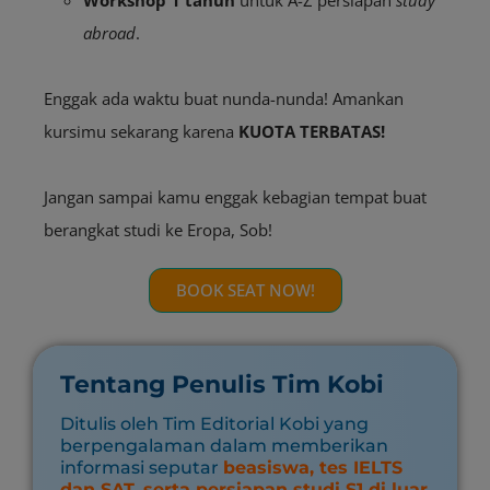
Workshop 1 tahun
untuk
A-Z persiapan
study
abroad
.
Enggak ada waktu buat nunda-nunda! Amankan
kursimu sekarang karena
KUOTA TERBATAS!
Jangan sampai kamu enggak kebagian tempat buat
berangkat studi ke Eropa, Sob!
BOOK SEAT NOW!
Tentang Penulis Tim Kobi
Ditulis oleh Tim Editorial Kobi yang
berpengalaman dalam memberikan
informasi seputar
beasiswa, tes IELTS
dan SAT, serta persiapan studi S1 di luar