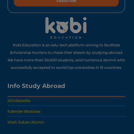
Subscribe
10 Lomba Jurusan
Matematika untuk
Portofolio Anak SMA
Buat Study Abroad Yang
Baca Sekarang!
Bisa Banget Dicoba!
Kobi Education is an edu-tech platform aiming to facilitate
Scholarship Hunters to chase their dream by studying abroad.
We have more than 50,000 students, and numerous alumni who
8 Lomba Jurusan
successfully accepted to world top universities in 15 countries.
Psikologi untuk
Portofolio Anak SMA
Buat Persiapan Study
Info Study Abroad
Baca Sekarang!
Abroad!
Scholarpedia
Kalender Beasiswa
Kisah Sukses Alumni