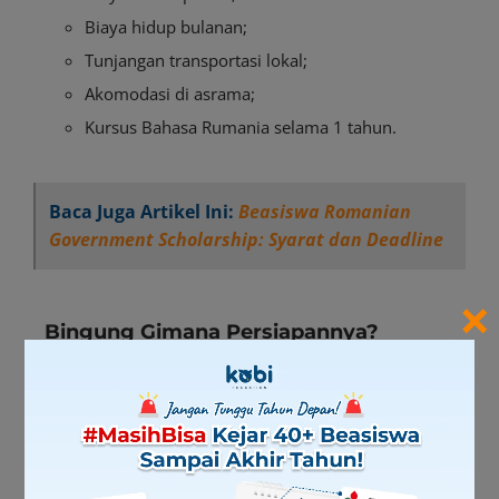
Biaya hidup bulanan;
Tunjangan transportasi lokal;
Akomodasi di asrama;
Kursus Bahasa Rumania selama 1 tahun.
Baca Juga Artikel Ini:
Beasiswa Romanian
Government Scholarship: Syarat dan Deadline
×
Bingung Gimana Persiapannya?
#KejarStudyinEurope
bareng Kobi Aja!
Kesempatan kuliah
GRATIS
ke Eropa masa mau
dianggurin gitu aja, Sob? Cuss persiapkan sekarang