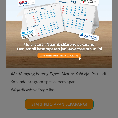
daripada nanti nyesel!
Masih bingung mulai persiapan dari mana? Saran
MinBi,
kejar skor IELTS 7.0+ dulu
aja sebagai modal
utama. Sembari persiapan IELTS, jangan lupa
persiapkan berkas-berkas penting
, seperti
motivation
letter
, ijazah, transkrip nilai, dan lainnya.
Jangan bingung sendirian! Sat set persiapan
#AntiBingung
bareng
Expert Mentor Kobi
aja! Pstt… di
Kobi ada program spesial persiapan
#KejarBeasiswaEropa
lho!
START PERSIAPAN SEKARANG!