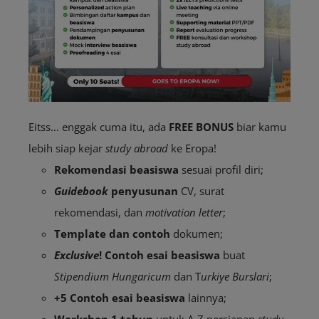
Eitss… enggak cuma itu, ada
FREE BONUS
biar kamu
lebih siap kejar
study abroad
ke Eropa!
Rekomendasi beasiswa
sesuai profil diri;
Guidebook
penyusunan
CV, surat
rekomendasi, dan
motivation letter
;
Template dan contoh
dokumen;
Exclusive
! Contoh esai beasiswa
buat
Stipendium Hungaricum
dan T
urkiye Burslari
;
+5 Contoh esai beasiswa
lainnya;