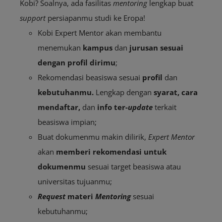
Kobi? Soalnya, ada fasilitas
mentoring
lengkap buat
support
persiapanmu studi ke Eropa!
Kobi Expert Mentor akan membantu
menemukan
kampus
dan
jurusan sesuai
dengan profil dirimu
;
Rekomendasi beasiswa sesuai
profil
dan
kebutuhanmu.
Lengkap dengan
syarat, cara
mendaftar,
dan
info ter-
update
terkait
beasiswa impian;
Buat dokumenmu makin dilirik,
Expert Mentor
akan
memberi rekomendasi untuk
dokumenmu
sesuai target beasiswa atau
universitas tujuanmu;
Request
materi
M
entoring
sesuai
kebutuhanmu;