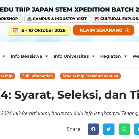
Info Beasiswa
Info Universitas
Kegiatan
We
larship
,
Full Information
,
Scholarship Recommendation
: Syarat, Seleksi, dan T
024 ini? Berarti kamu harus tau dulu info lengkapnya! Tenang,
Share: