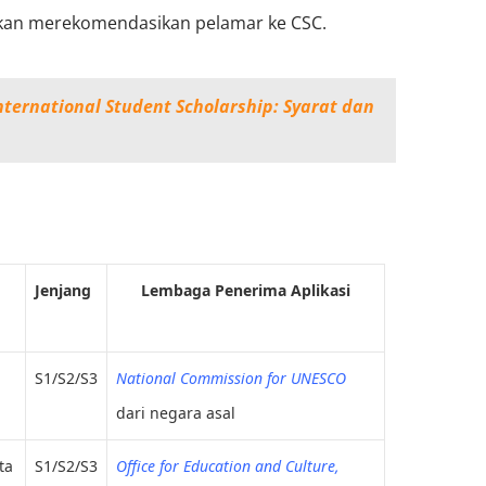
akan merekomendasikan pelamar ke CSC.
nternational Student Scholarship: Syarat dan
Jenjang
Lembaga Penerima Aplikasi
S1/S2/S3
National Commission for UNESCO
dari n
egara asal
ta
S1/S2/S3
Office for Education and Culture,