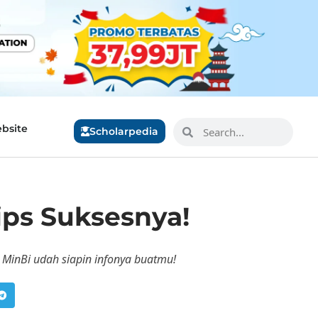
bsite
Scholarpedia
ips Suksesnya!
 MinBi udah siapin infonya buatmu!