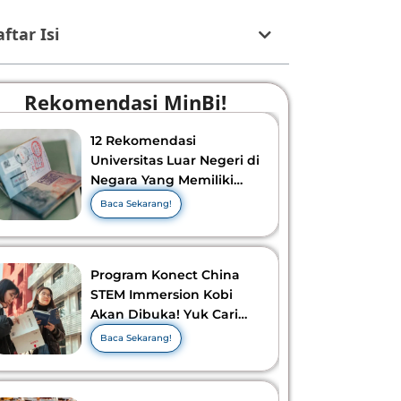
ftar Isi
Rekomendasi MinBi!
12 Rekomendasi
Universitas Luar Negeri di
Negara Yang Memiliki
Visa Murah di 2026-2027!
Baca Sekarang!
Program Konect China
STEM Immersion Kobi
Akan Dibuka! Yuk Cari
Tahu Info Selengkapnya!
Baca Sekarang!