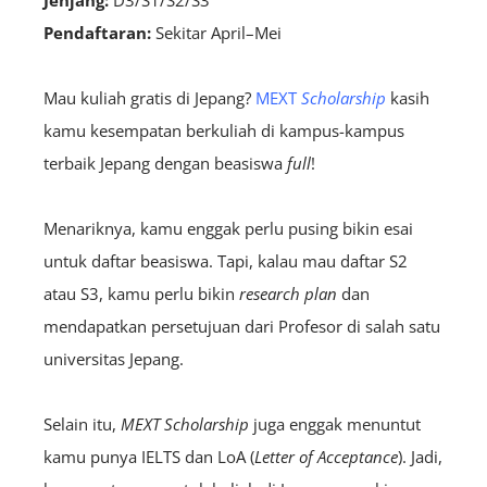
Jenjang:
D3/S1/S2/S3
Pendaftaran:
S
ekitar April–Mei
Mau kuliah gratis di Jepang?
MEXT
Scholarship
kasih
kamu kesempatan berkuliah di kampus-kampus
terbaik Jepang dengan beasiswa
full
!
Menariknya, kamu enggak perlu pusing bikin esai
untuk daftar beasiswa. Tapi, kalau mau daftar S2
atau S3, kamu perlu bikin
research plan
dan
mendapatkan persetujuan dari Profesor di salah satu
universitas Jepang.
Selain itu,
MEXT Scholarship
juga enggak menuntut
kamu punya IELTS dan LoA (
Letter of Acceptance
). Jadi,