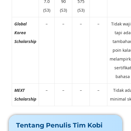
7.0
90
575
(S3)
(S3)
(S3)
Global
–
–
–
–
Tidak waji
Korea
tapi ada
Scholarship
tambaha
poin kala
melampirk
sertifika
bahasa
MEXT
–
–
–
–
Tidak ad
Scholarship
minimal s
Tentang Penulis Tim Kobi