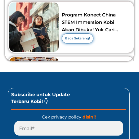
Program Konect China
STEM Immersion Kobi
Akan Dibuka! Yuk Cari
Tahu Info Selengkapnya!
Baca Sekarang!
10 Lomba Bidang Bisnis
dan Ekonomi Yang Bisa
Diikuti Oleh Siswa SMA!
Jangan Kelewatan!
Baca Sekarang!
Subscribe untuk Update
Terbaru Kobi! 👇
Cek privacy policy
disini!
Program Konect Kobi
Batch Dua 2026: Info
Lengkap Perjalanan