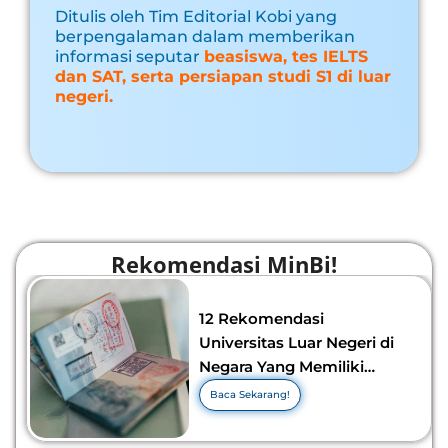
Ditulis oleh Tim Editorial Kobi yang
berpengalaman dalam memberikan
informasi seputar
beasiswa, tes IELTS
dan SAT, serta persiapan studi S1 di luar
negeri.
Rekomendasi MinBi!
12 Rekomendasi
Universitas Luar Negeri di
Negara Yang Memiliki
Visa Murah di 2026-2027!
Baca Sekarang!