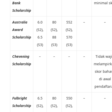
Bank
minimal s
Scholarship
Australia
6.0
80
552
–
–
Award
(S2),
(S2),
(S2),
Scholarship
6.5
88
570
(S3)
(S3)
(S3)
Chevening
–
–
–
–
Tidak waj
Scholarship
melampirk
skor baha
di awal
pendaftar
Fulbright
6.5
80
550
–
–
Scholarship
(S2),
(S2),
(S2),