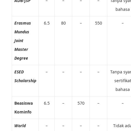
ADB-JSP
–
–
–
–
Tanpa sya
bahasa
Erasmus
6.5
80
–
550
–
Mundus
Joint
Master
Degree
ESED
–
–
–
–
Tanpa sya
Scholarship
sertifika
bahasa
Beasiswa
6.5
–
570
–
–
Kominfo
World
–
–
–
–
Tidak ad