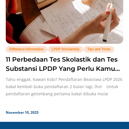
,
,
Difference Information
LPDP Scholarship
Tips and Tricks
11 Perbedaan Tes Skolastik dan Tes
Substansi LPDP Yang Perlu Kamu
Perhatikan!
Tahu enggak, Kawan Kobi? Pendaftaran Beasiswa LPDP 2026
bakal kembali buka pendaftaran 2 bulan lagi, lho! Untuk
pendaftaran gelombang pertama bakal dibuka mulai
November 10, 2025