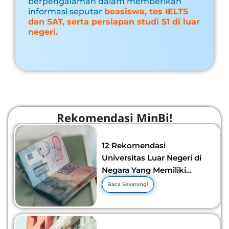
berpengalaman dalam memberikan
informasi seputar
beasiswa, tes IELTS
dan SAT, serta persiapan studi S1 di luar
negeri.
Rekomendasi MinBi!
12 Rekomendasi
Universitas Luar Negeri di
Negara Yang Memiliki
Visa Murah di 2026-2027!
Baca Sekarang!