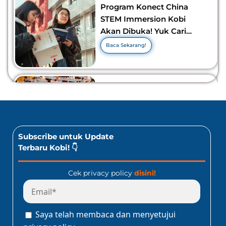
Program Konect China
STEM Immersion Kobi
Akan Dibuka! Yuk Cari
Tahu Info Selengkapnya!
Baca Sekarang!
10 Lomba Bidang Bisnis
dan Ekonomi Yang Bisa
Diikuti Oleh Siswa SMA!
Jangan Kelewatan!
Baca Sekarang!
Subscribe untuk Update
Terbaru Kobi! 👇
Cek privacy policy
disini!
Program Konect Kobi
Batch Dua 2026: Info
Lengkap Perjalanan
Saya telah membaca dan menyetujui
Edukatif ke Jepang!
Baca Sekarang!