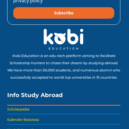
privacy policy
Subscribe
10 Lomba Jurusan
Matematika untuk
Portofolio Anak SMA
Buat Study Abroad Yang
Baca Sekarang!
Bisa Banget Dicoba!
Kobi Education is an edu-tech platform aiming to facilitate
Scholarship Hunters to chase their dream by studying abroad.
We have more than 50,000 students, and numerous alumni who
8 Lomba Jurusan
successfully accepted to world top universities in 15 countries.
Psikologi untuk
Portofolio Anak SMA
Buat Persiapan Study
Info Study Abroad
Baca Sekarang!
Abroad!
Scholarpedia
Kalender Beasiswa