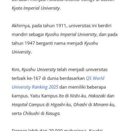
Kyoto Imperial University
.
Akhirnya, pada tahun 1911, universitas ini berdiri
mandiri sebagai
Kyushu Imperial University
, dan pada
tahun 1947 berganti nama menjadi
Kyushu
University
.
Kini,
Kyushu University
telah menjadi universitas
terbaik ke-167 di dunia
berdasarkan
QS World
University Ranking 2025
dan memiliki beberapa
kampus. Yaitu Kampus
Ito
di
Nishi-ku, Hakozaki
dan
Hospital Campus
di
Higashi-ku, Ohashi
di
Minami-ku,
serta
Chikushi
di
Kasuga.
Dengan lebih dari 20.000 mahasiswa, Kyudai