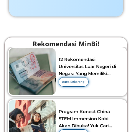
Rekomendasi MinBi!
12 Rekomendasi
Universitas Luar Negeri di
Negara Yang Memiliki
Visa Murah di 2026-2027!
Baca Sekarang!
Program Konect China
STEM Immersion Kobi
Akan Dibuka! Yuk Cari