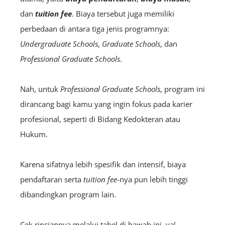
dan
tuition fee
. Biaya tersebut juga memiliki
perbedaan di antara tiga jenis programnya:
U
ndergraduate
Schools
,
G
raduate
Schools
, dan
P
rofessional
Graduate Schools
.
Nah, untuk
P
rofessional
Graduate Schools
, program ini
dirancang bagi kamu yang ingin fokus pada karier
profesional, seperti di Bidang Kedokteran atau
Hukum.
Karena sifatnya lebih spesifik dan intensif, biaya
pendaftaran serta
tuition fee
-nya pun lebih tinggi
dibandingkan program lain.
Cek rinciannya melalui tabel di bawah ini, ya!