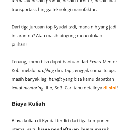
termasuk desain produk, desain furnitur, desain alat
transportasi, hingga teknologi manufaktur.
Dari tiga jurusan top Kyudai tadi, mana nih yang jadi
incaranmu? Atau masih bingung menentukan
pilihan?
Tenang, kamu bisa dapat bantuan dari
E
xpert
Mentor
Kobi melalui
profiling
diri. Tapi, enggak cuma itu aja,
masih banyak lagi
benefit
yang bisa kamu dapatkan
lewat
mentoring
, lho, SoB! Cari tahu detailnya
di sini
!
Biaya Kuliah
Biaya kuliah di Kyudai terdiri dari tiga komponen
utama, yaitu
biaya pendaftaran
,
biaya masuk
,