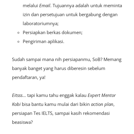
melalui
E
mail
. Tujuannya adalah untuk meminta
izin dan persetujuan untuk bergabung dengan
laboratoriumnya;
Persiapkan berkas dokumen;
Pengiriman aplikasi
.
Sudah sampai mana nih persiapanmu, SoB? Memang
banyak banget yang harus diberesin sebelum
pendaftaran, ya!
Eitsss
… tapi kamu tahu enggak kalau
E
xpert
Mentor
Kobi
bisa bantu kamu mulai dari bikin
action plan
,
persiapan Tes IELTS, sampai kasih rekomendasi
beasiswa?