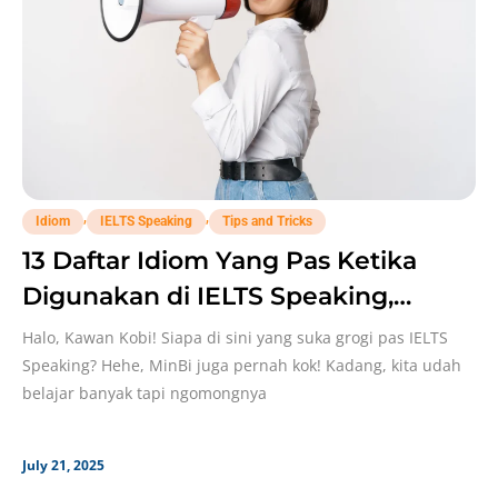
,
,
Idiom
IELTS Speaking
Tips and Tricks
13 Daftar Idiom Yang Pas Ketika
Digunakan di IELTS Speaking,
Cocok Buat Pemula!
Halo, Kawan Kobi! Siapa di sini yang suka grogi pas IELTS
Speaking? Hehe, MinBi juga pernah kok! Kadang, kita udah
belajar banyak tapi ngomongnya
July 21, 2025