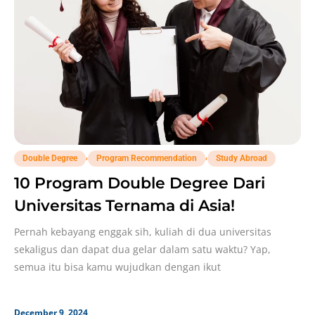
,
,
Double Degree
Program Recommendation
Study Abroad
10 Program Double Degree Dari
Universitas Ternama di Asia!
Pernah kebayang enggak sih, kuliah di dua universitas
sekaligus dan dapat dua gelar dalam satu waktu? Yap,
semua itu bisa kamu wujudkan dengan ikut
December 9, 2024