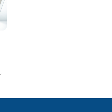
tan
.