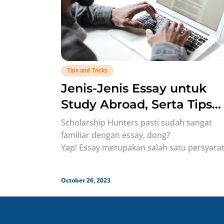
Tips and Tricks
Jenis-Jenis Essay untuk
Study Abroad, Serta Tips
Menulisnya!
Scholarship Hunters pasti sudah sangat
familiar dengan essay, dong?
Yap! Essay merupakan salah satu persyara
dokumen untuk daftar beasiswa luar negeri
Berdasarkan jenis-jenis essay untuk study
October 26, 2023
abroad, setidaknya ada lima tipenya. Nah,
banyaknya jenis