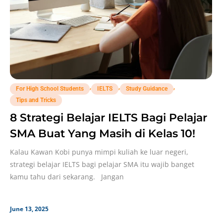
,
,
,
For High School Students
IELTS
Study Guidance
Tips and Tricks
8 Strategi Belajar IELTS Bagi Pelajar
SMA Buat Yang Masih di Kelas 10!
Kalau Kawan Kobi punya mimpi kuliah ke luar negeri,
strategi belajar IELTS bagi pelajar SMA itu wajib banget
kamu tahu dari sekarang. Jangan
June 13, 2025