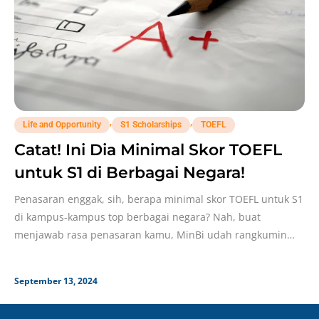
,
,
Life and Opportunity
S1 Scholarships
TOEFL
Catat! Ini Dia Minimal Skor TOEFL
untuk S1 di Berbagai Negara!
Penasaran enggak, sih, berapa minimal skor TOEFL untuk S1
di kampus-kampus top berbagai negara? Nah, buat
menjawab rasa penasaran kamu, MinBi udah rangkumin
informasi
September 13, 2024