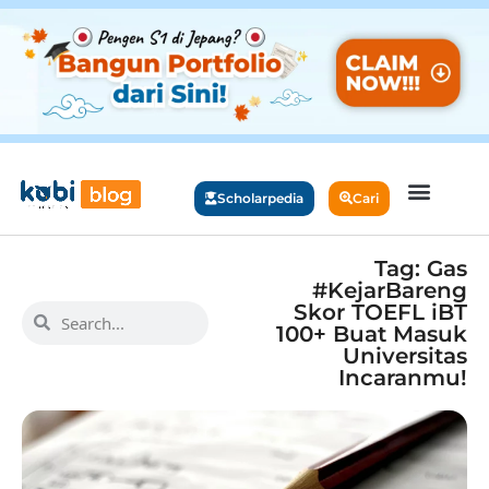
Scholarpedia
Cari
Tag: Gas
#KejarBareng
Skor TOEFL iBT
100+ Buat Masuk
Universitas
Incaranmu!