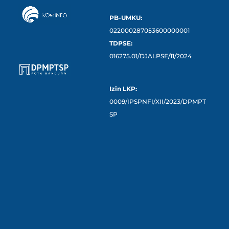
PB-UMKU:
022000287053600000001
TDPSE:
016275.01/DJAI.PSE/11/2024
Izin LKP:
0009/IPSPNFI/XII/2023/DPMPT
SP