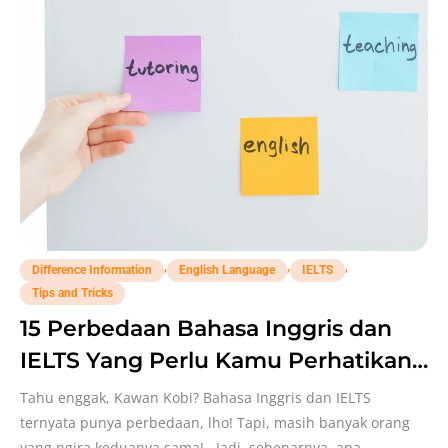
,
,
,
Difference Information
English Language
IELTS
Tips and Tricks
15 Perbedaan Bahasa Inggris dan
IELTS Yang Perlu Kamu Perhatikan
Banget!
Tahu enggak, Kawan Kobi? Bahasa Inggris dan IELTS
ternyata punya perbedaan, lho! Tapi, masih banyak orang
yang ngira keduanya sama! Jadi, sebenarnya, apa,