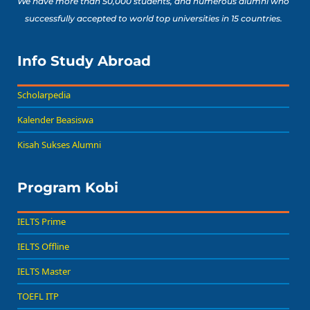
We have more than 50,000 students, and numerous alumni who
successfully accepted to world top universities in 15 countries.
Info Study Abroad
Scholarpedia
Kalender Beasiswa
Kisah Sukses Alumni
Program Kobi
IELTS Prime
IELTS Offline
IELTS Master
TOEFL ITP