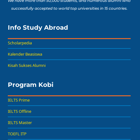
We have more than 50,000 students, and numerous alumni who
successfully accepted to world top universities in 15 countries.
Info Study Abroad
Scholarpedia
Kalender Beasiswa
Kisah Sukses Alumni
Program Kobi
IELTS Prime
IELTS Offline
IELTS Master
TOEFL ITP