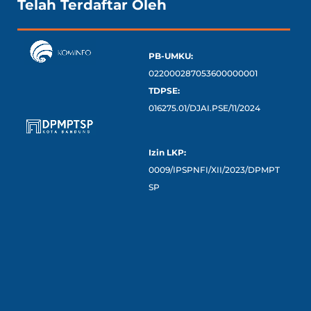
Telah Terdaftar Oleh
PB-UMKU:
022000287053600000001
TDPSE:
016275.01/DJAI.PSE/11/2024
Izin LKP:
0009/IPSPNFI/XII/2023/DPMPT
SP