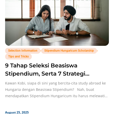
,
,
Selection Information
Stipendium Hungaricum Scholarship
Tips and Tricks
9 Tahap Seleksi Beasiswa
Stipendium, Serta 7 Strategi
Lolosnya!
Kawan Kobi, siapa di sini yang bercita-cita study abroad ke
Hungaria dengan Beasiswa Stipendium? Nah, buat
mendapatkan Stipendium Hungaricum itu harus melewati
berbagai
August 25, 2025