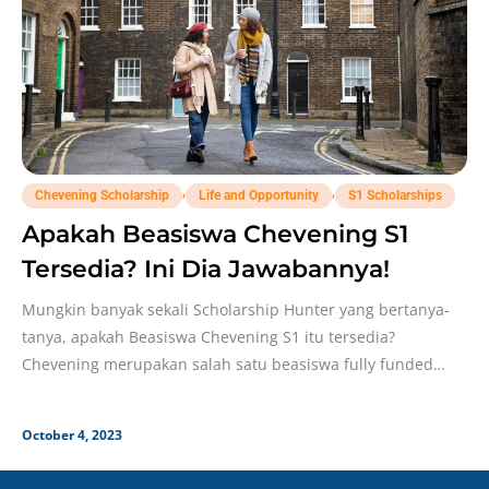
,
,
Chevening Scholarship
Life and Opportunity
S1 Scholarships
Apakah Beasiswa Chevening S1
Tersedia? Ini Dia Jawabannya!
Mungkin banyak sekali Scholarship Hunter yang bertanya-
tanya, apakah Beasiswa Chevening S1 itu tersedia?
Chevening merupakan salah satu beasiswa fully funded
favorit pelajar internasional
October 4, 2023