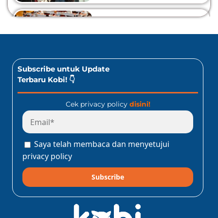
10 Lomba Bidang Bisnis
dan Ekonomi Yang Bisa
Diikuti Oleh Siswa SMA!
Jangan Kelewatan!
Baca Sekarang!
Subscribe untuk Update
Terbaru Kobi! 👇
Cek privacy policy
disini!
Program Konect Kobi
Batch Dua 2026: Info
Lengkap Perjalanan
Saya telah membaca dan menyetujui
Edukatif ke Jepang!
Baca Sekarang!
privacy policy
Subscribe
10 Lomba Jurusan
Matematika untuk