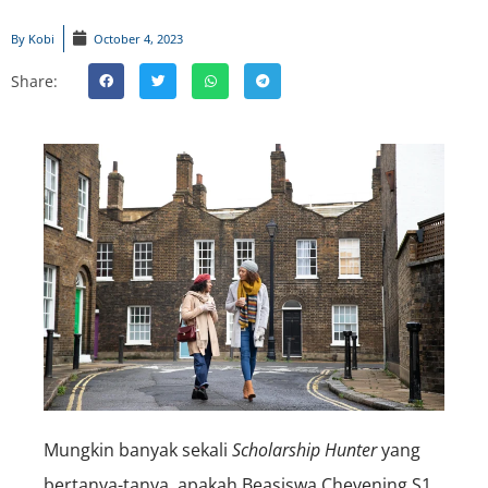
By
Kobi
October 4, 2023
Share:
Mungkin banyak sekali
S
cholarship
Hunter
yang
bertanya-tanya, apakah Beasiswa Chevening S1