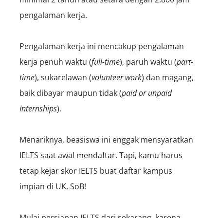
pengalaman kerja.
Pengalaman kerja ini mencakup pengalaman
kerja penuh waktu (
full-time
), paruh waktu (
part-
time
), sukarelawan (
volunteer work
) dan magang,
baik dibayar maupun tidak (
paid or unpaid
Internships
).
Menariknya, beasiswa ini enggak mensyaratkan
IELTS saat awal mendaftar. Tapi, kamu harus
tetap kejar skor IELTS buat daftar kampus
impian di UK, SoB!
Mulai persiapan IELTS dari sekarang, karena