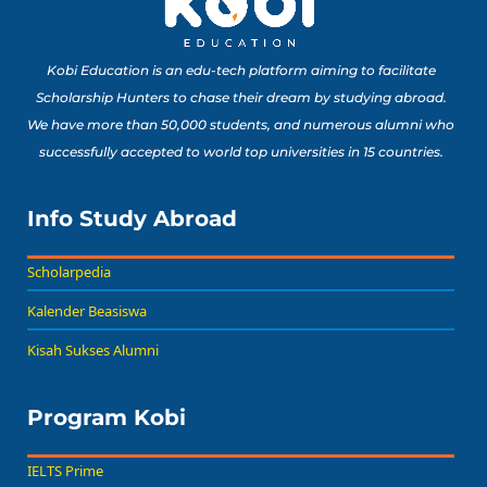
Portofolio Anak SMA
Buat Study Abroad Yang
Baca Sekarang!
Bisa Banget Dicoba!
Kobi Education is an edu-tech platform aiming to facilitate
Scholarship Hunters to chase their dream by studying abroad.
We have more than 50,000 students, and numerous alumni who
8 Lomba Jurusan
successfully accepted to world top universities in 15 countries.
Psikologi untuk
Portofolio Anak SMA
Buat Persiapan Study
Info Study Abroad
Baca Sekarang!
Abroad!
Scholarpedia
Kalender Beasiswa
Kisah Sukses Alumni
Program Kobi
IELTS Prime