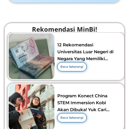
Rekomendasi MinBi!
12 Rekomendasi
Universitas Luar Negeri di
Negara Yang Memiliki
Visa Murah di 2026-2027!
Baca Sekarang!
Program Konect China
STEM Immersion Kobi
Akan Dibuka! Yuk Cari
Tahu Info Selengkapnya!
Baca Sekarang!