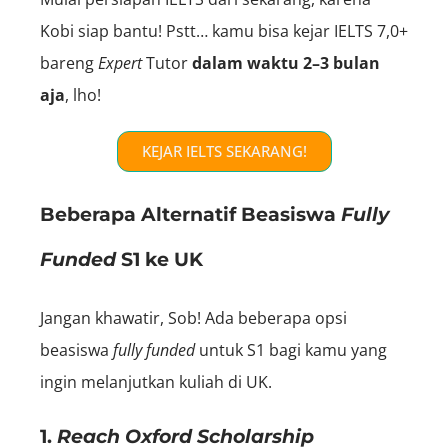
Kobi siap bantu! Pstt… kamu bisa kejar IELTS 7,0+
bareng
E
xpert
Tutor
dalam waktu 2–3 bulan
aja
, lho!
KEJAR IELTS SEKARANG!
Beberapa Alternatif Beasiswa
Fully
Funded
S1 ke UK
Jangan khawatir, Sob! Ada beberapa opsi
beasiswa
fully funded
untuk S1 bagi kamu yang
ingin melanjutkan kuliah di UK.
1.
Reach Oxford Scholarship