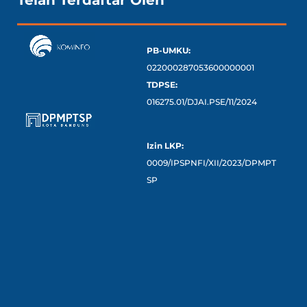
Telah Terdaftar Oleh
PB-UMKU:
022000287053600000001
TDPSE:
016275.01/DJAI.PSE/11/2024
Izin LKP:
0009/IPSPNFI/XII/2023/DPMPT
SP