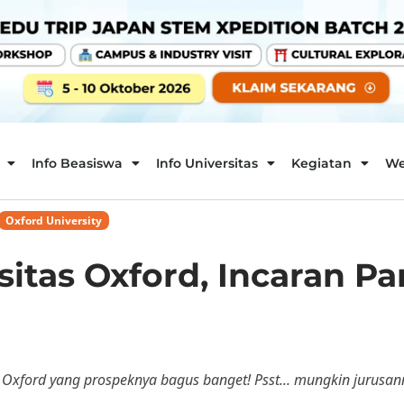
Info Beasiswa
Info Universitas
Kegiatan
We
Oxford University
sitas Oxford, Incaran P
as Oxford yang prospeknya bagus banget! Psst... mungkin jurusann