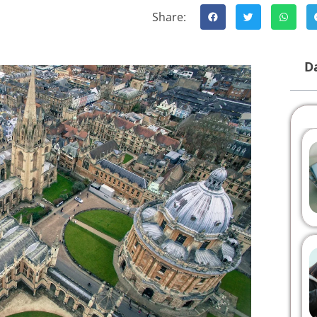
Share:
Da