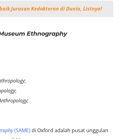
rbaik Jurusan Kedokteran di Dunia, Listnya!
d Museum Ethnography
nthropology
;
opology
;
 Anthropology
;
graphy
(SAME)
di Oxford adalah pusat unggulan