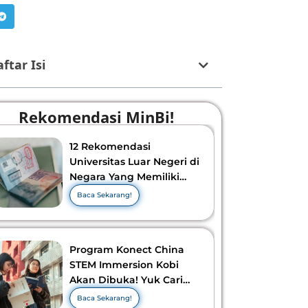
ftar Isi
Rekomendasi MinBi!
12 Rekomendasi
Universitas Luar Negeri di
Negara Yang Memiliki
Visa Murah di 2026-2027!
Baca Sekarang!
Program Konect China
STEM Immersion Kobi
Akan Dibuka! Yuk Cari
Tahu Info Selengkapnya!
Baca Sekarang!