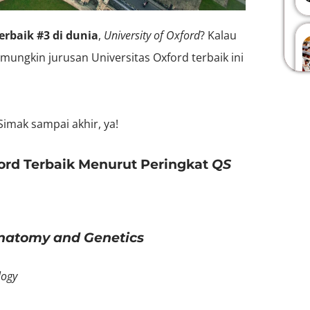
rbaik #3 di dunia
,
University of Oxford
? Kalau
ungkin jurusan Universitas Oxford terbaik ini
imak sampai akhir, ya!
ford Terbaik Menurut Peringkat
QS
Anatomy and Genetics
logy