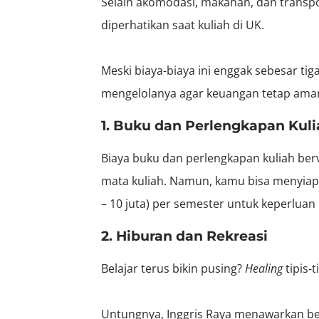
Selain akomodasi, makanan, dan transpor
diperhatikan saat kuliah di UK.
Meski biaya-biaya ini enggak sebesar tig
mengelolanya agar keuangan tetap ama
1. Buku dan Perlengkapan Kuli
Biaya buku dan perlengkapan kuliah ber
mata kuliah. Namun, kamu bisa menyiapka
– 10 juta) per semester untuk keperluan i
2. Hiburan dan Rekreasi
Belajar terus bikin pusing?
Healing
tipis-t
Untungnya, Inggris Raya menawarkan berb