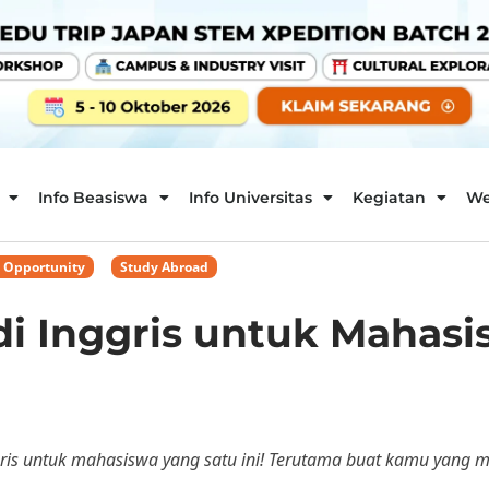
Info Beasiswa
Info Universitas
Kegiatan
We
d Opportunity
,
Study Abroad
di Inggris untuk Mahas
gris untuk mahasiswa yang satu ini! Terutama buat kamu yang ma