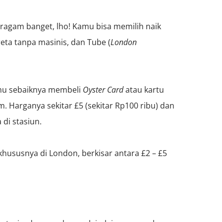
ragam banget, lho! Kamu bisa memilih naik
reta tanpa masinis, dan Tube (
London
amu sebaiknya membeli
Oyster Card
atau kartu
. Harganya sekitar £5 (sekitar Rp100 ribu) dan
 di stasiun.
hususnya di London, berkisar antara £2 – £5
.