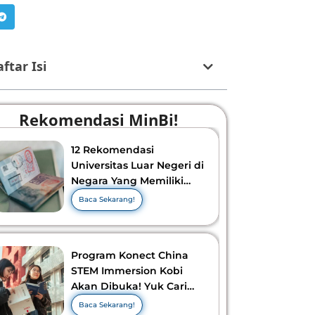
ftar Isi
Rekomendasi MinBi!
12 Rekomendasi
Universitas Luar Negeri di
Negara Yang Memiliki
Visa Murah di 2026-2027!
Baca Sekarang!
Program Konect China
STEM Immersion Kobi
Akan Dibuka! Yuk Cari
Tahu Info Selengkapnya!
Baca Sekarang!