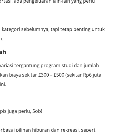
tasi, ada pengeluaran lain-lain yang perlu
a kategori sebelumnya, tapi tetap penting untuk
n.
ah
variasi tergantung program studi dan jumlah
n biaya sekitar £300 – £500 (sekitar Rp6 juta
ni.
ipis juga perlu, Sob!
agai pilihan hiburan dan rekreasi, seperti