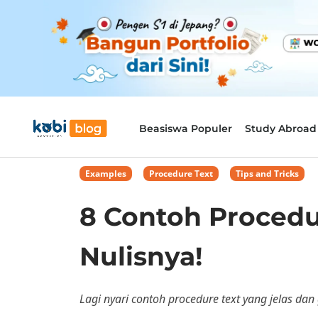
Beasiswa Populer
Study Abroad
Examples
,
Procedure Text
,
Tips and Tricks
8 Contoh Procedu
Nulisnya!
Lagi nyari contoh procedure text yang jelas dan 