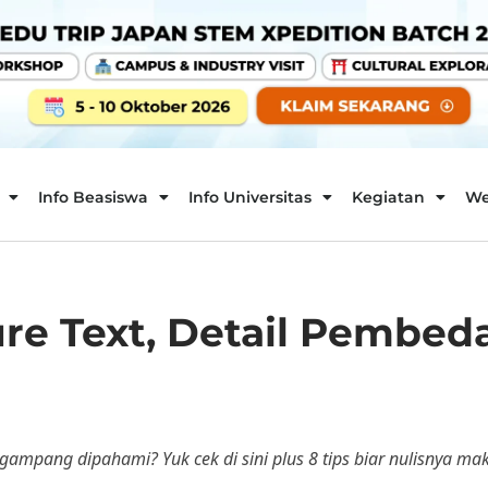
Info Beasiswa
Info Universitas
Kegiatan
We
re Text, Detail Pembed
gampang dipahami? Yuk cek di sini plus 8 tips biar nulisnya maki