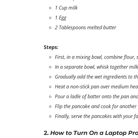
1 Cup milk
1 Egg
2 Tablespoons melted butter
Steps:
First, in a mixing bowl, combine flour,
In a separate bowl, whisk together milk
Gradually add the wet ingredients to t
Heat a non-stick pan over medium heat 
Pour a ladle of batter onto the pan an
Flip the pancake and cook for another
Finally, serve the pancakes with your f
2.
How to Turn On a Laptop Pro