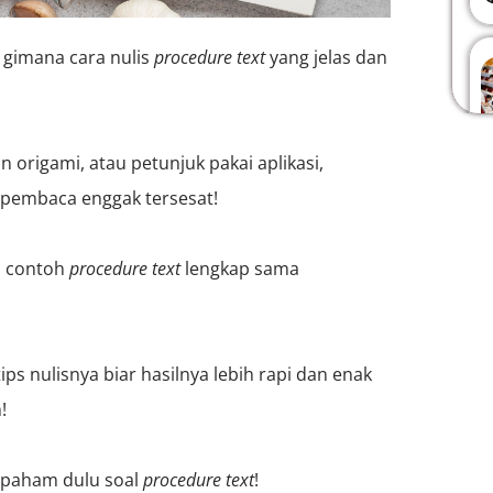
gimana cara nulis
procedure text
yang jelas dan
kin origami, atau petunjuk pakai aplikasi,
r pembaca enggak tersesat!
h
contoh
procedure text
lengkap
sama
tips nulisnya
biar hasilnya lebih rapi dan enak
h
!
h paham dulu soal
procedure text
!