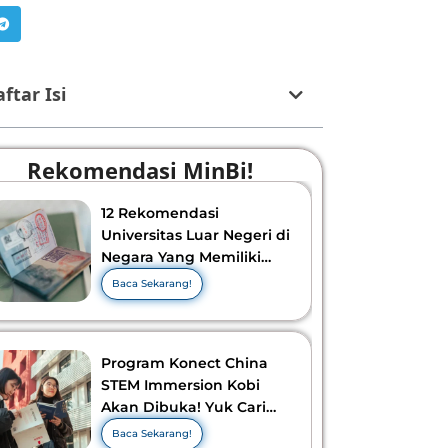
ftar Isi
Rekomendasi MinBi!
12 Rekomendasi
Universitas Luar Negeri di
Negara Yang Memiliki
Visa Murah di 2026-2027!
Baca Sekarang!
Program Konect China
STEM Immersion Kobi
Akan Dibuka! Yuk Cari
Tahu Info Selengkapnya!
Baca Sekarang!