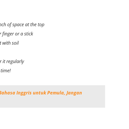
inch of space at the top
 finger or a stick
 with soil
 it regularly
 time!
 Bahasa Inggris untuk Pemula, Jangan