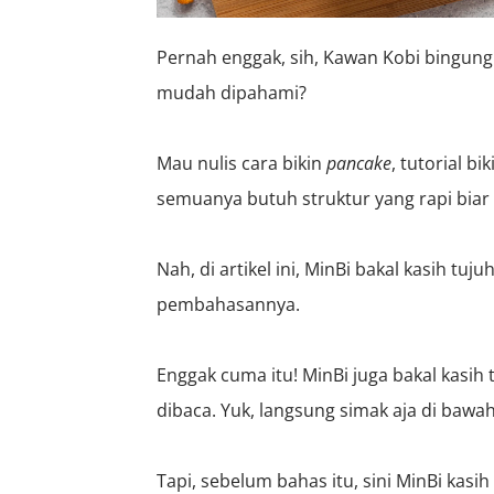
Pernah enggak, sih,
Kawan Kobi
bingung 
mudah dipahami?
Mau nulis cara bikin
pancake
, tutorial bi
semuanya butuh struktur yang rapi bia
Nah,
di artikel ini
, MinBi bakal kasih
tuju
pembahasannya.
Enggak cuma itu! MinBi juga bakal kasih 
dibaca. Yuk, langsung simak
aja di bawa
Tapi, sebelum bahas itu, sini MinBi kasi