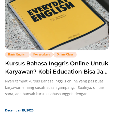
,
,
Basic English
For Workers
Online Class
Kursus Bahasa Inggris Online Untuk
Karyawan? Kobi Education Bisa Jadi
Solusinya!
Nyari tempat kursus Bahasa Inggris online yang pas buat
karyawan emang susah-susah gampang. Soalnya, di luar
sana, ada banyak kursus Bahasa Inggris dengan
December 19, 2025