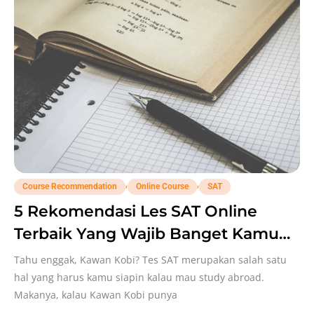
,
,
Course Recommendation
Online Course
SAT
5 Rekomendasi Les SAT Online
Terbaik Yang Wajib Banget Kamu
Tahu!
Tahu enggak, Kawan Kobi? Tes SAT merupakan salah satu
hal yang harus kamu siapin kalau mau study abroad.
Makanya, kalau Kawan Kobi punya