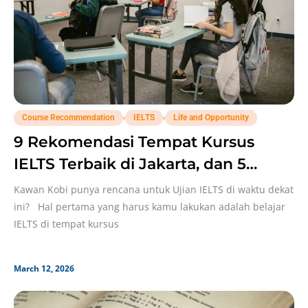
,
,
Course Recommendation
IELTS
Life and Opportunity
9 Rekomendasi Tempat Kursus
IELTS Terbaik di Jakarta, dan 5
Strategi Dalam Memilihnya!
Kawan Kobi punya rencana untuk Ujian IELTS di waktu dekat
ini? Hal pertama yang harus kamu lakukan adalah belajar
IELTS di tempat kursus
March 12, 2026