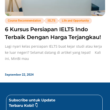
,
,
Course Recommendation
IELTS
Life and Opportunity
6 Kursus Persiapan IELTS Indo
Terbaik Dengan Harga Terjangkau!
Lagi nyari kelas persiapan IELTS buat kejar studi atau kerja
ke luar negeri? Selamat datang di artikel yang tepat! Kali
ini, MinBi mau
September 22, 2024
Subscribe untuk Update
Terbaru Kobi! 👇