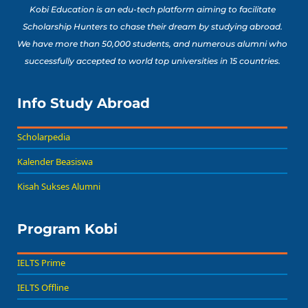
Kobi Education is an edu-tech platform aiming to facilitate
Scholarship Hunters to chase their dream by studying abroad.
We have more than 50,000 students, and numerous alumni who
8 Lomba Jurusan
successfully accepted to world top universities in 15 countries.
Psikologi untuk
Portofolio Anak SMA
Buat Persiapan Study
Info Study Abroad
Baca Sekarang!
Abroad!
Scholarpedia
Kalender Beasiswa
Kisah Sukses Alumni
Program Kobi
IELTS Prime
IELTS Offline