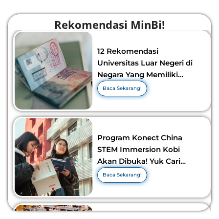
Rekomendasi MinBi!
12 Rekomendasi
Universitas Luar Negeri di
Negara Yang Memiliki
Visa Murah di 2026-2027!
Baca Sekarang!
Program Konect China
STEM Immersion Kobi
Akan Dibuka! Yuk Cari
Tahu Info Selengkapnya!
Baca Sekarang!