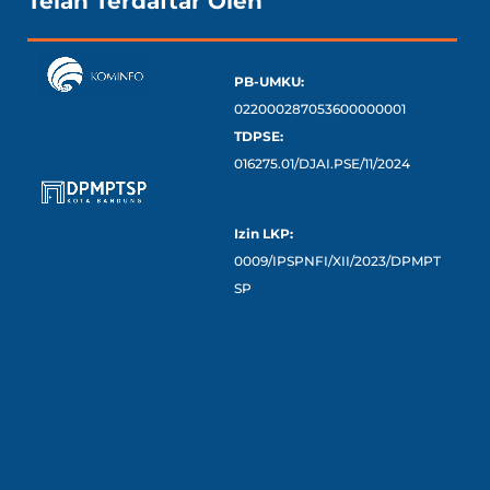
Telah Terdaftar Oleh
PB-UMKU:
022000287053600000001
TDPSE:
016275.01/DJAI.PSE/11/2024
Izin LKP:
0009/IPSPNFI/XII/2023/DPMPT
SP