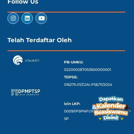
Follow Us
Telah Terdaftar Oleh
PB-UMKU:
022000287053600000001
TDPSE:
016275.01/DJAI.PSE/11/2024
Izin LKP:
0009/IPSPNFI/XII/2023/DPMPT
SP