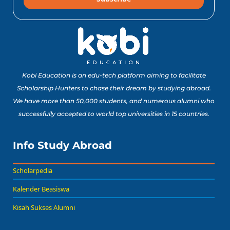
10 Lomba Jurusan
Matematika untuk
Portofolio Anak SMA
Buat Study Abroad Yang
Baca Sekarang!
Bisa Banget Dicoba!
Kobi Education is an edu-tech platform aiming to facilitate
Scholarship Hunters to chase their dream by studying abroad.
We have more than 50,000 students, and numerous alumni who
8 Lomba Jurusan
successfully accepted to world top universities in 15 countries.
Psikologi untuk
Portofolio Anak SMA
Buat Persiapan Study
Info Study Abroad
Baca Sekarang!
Abroad!
Scholarpedia
Kalender Beasiswa
Kisah Sukses Alumni