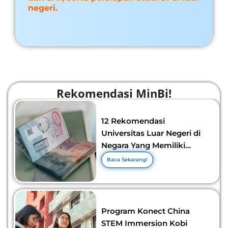
negeri.
Rekomendasi MinBi!
12 Rekomendasi
Universitas Luar Negeri di
Negara Yang Memiliki
Visa Murah di 2026-2027!
Baca Sekarang!
Program Konect China
STEM Immersion Kobi