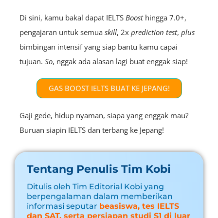
Di sini, kamu bakal dapat IELTS
Boost
hingga 7.0+,
pengajaran untuk semua
skill
, 2x
prediction
test
,
plus
bimbingan intensif yang siap bantu kamu capai
tujuan.
So
, nggak ada alasan lagi buat enggak siap!
GAS BOOST IELTS BUAT KE JEPANG!
Gaji gede, hidup nyaman, siapa yang enggak mau?
Buruan siapin IELTS dan terbang ke Jepang!
Tentang Penulis Tim Kobi
Ditulis oleh Tim Editorial Kobi yang
berpengalaman dalam memberikan
informasi seputar
beasiswa, tes IELTS
dan SAT, serta persiapan studi S1 di luar