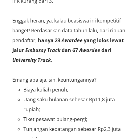
IPK kurang dari 3.
Enggak heran, ya, kalau beasiswa ini kompetitif
banget! Berdasarkan data tahun lalu, dari ribuan
pendaftar,
hanya 23
A
wardee
yang lolos lewat
Jalur
Embassy Track
dan 67
A
wardee
dari
University Track
.
Emang apa aja, sih, keuntungannya?
Biaya kuliah penuh;
Uang saku bulanan sebesar Rp11,8 juta
rupiah;
Tiket pesawat pulang-pergi;
Tunjangan kedatangan sebesar Rp2,3 juta