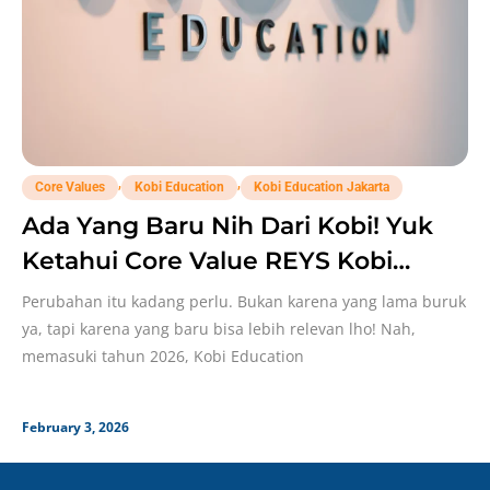
,
,
Core Values
Kobi Education
Kobi Education Jakarta
Ada Yang Baru Nih Dari Kobi! Yuk
Ketahui Core Value REYS Kobi
Education!
Perubahan itu kadang perlu. Bukan karena yang lama buruk
ya, tapi karena yang baru bisa lebih relevan lho! Nah,
memasuki tahun 2026, Kobi Education
February 3, 2026