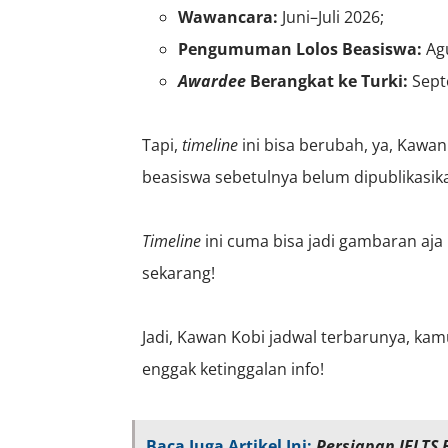
Wawancara:
Juni–Juli 2026;
Pengumuman Lolos Beasiswa:
Agu
Awardee
Berangkat ke Turki:
Sept
Tapi,
timeline
ini bisa berubah, ya, Kawan
beasiswa sebetulnya belum dipublikasik
Timeline
ini cuma bisa jadi gambaran aja 
sekarang!
Jadi, Kawan Kobi jadwal terbarunya, kam
enggak ketinggalan info!
Baca Juga Artikel Ini:
Persiapan IELTS 