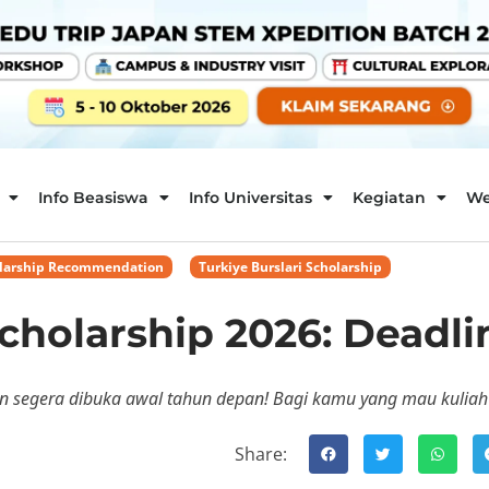
Info Beasiswa
Info Universitas
Kegiatan
We
larship Recommendation
,
Turkiye Burslari Scholarship
Scholarship 2026: Deadli
akan segera dibuka awal tahun depan! Bagi kamu yang mau kuliah
Share: