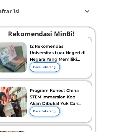
ftar Isi
Rekomendasi MinBi!
12 Rekomendasi
Universitas Luar Negeri di
Negara Yang Memiliki
Visa Murah di 2026-2027!
Baca Sekarang!
Program Konect China
STEM Immersion Kobi
Akan Dibuka! Yuk Cari
Tahu Info Selengkapnya!
Baca Sekarang!