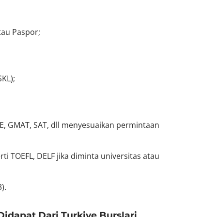
atau Paspor;
SKL);
GRE, GMAT, SAT, dll menyesuaikan permintaan
rti TOEFL, DELF jika diminta universitas atau
).
Didapat Dari Turkiye Burslari