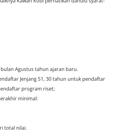
aiknya Kawan Kobi perhatikan dahulu syarat-
m bulan Agustus tahun ajaran baru.
ndaftar Jenjang S1, 30 tahun untuk pendaftar
pendaftar program riset;
terakhir minimal:
total nilai.