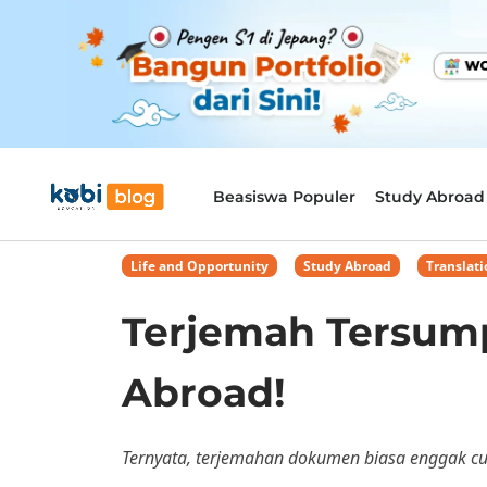
Beasiswa Populer
Study Abroad
Life and Opportunity
,
Study Abroad
,
Translati
Terjemah Tersump
Abroad!
Ternyata, terjemahan dokumen biasa enggak cuk