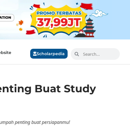
bsite
Scholarpedia
enting Buat Study
rsumpah penting buat persiapanmu!