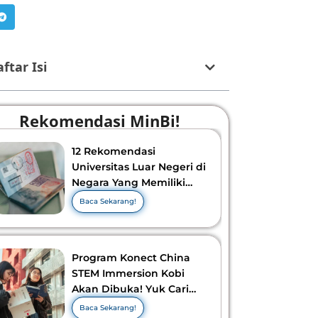
ftar Isi
Rekomendasi MinBi!
12 Rekomendasi
Universitas Luar Negeri di
Negara Yang Memiliki
Visa Murah di 2026-2027!
Baca Sekarang!
Program Konect China
STEM Immersion Kobi
Akan Dibuka! Yuk Cari
Tahu Info Selengkapnya!
Baca Sekarang!