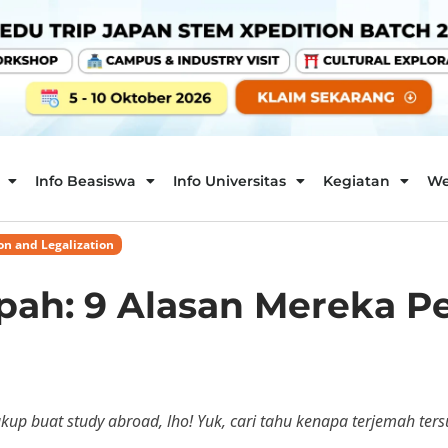
Info Beasiswa
Info Universitas
Kegiatan
We
on and Legalization
ah: 9 Alasan Mereka P
up buat study abroad, lho! Yuk, cari tahu kenapa terjemah te