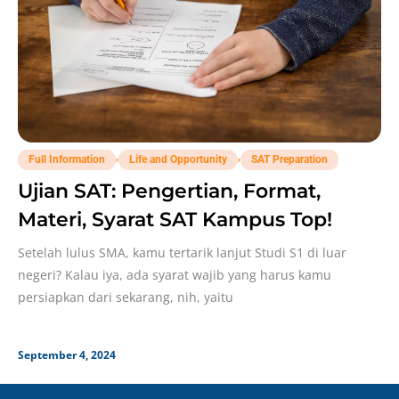
,
,
Full Information
Life and Opportunity
SAT Preparation
Ujian SAT: Pengertian, Format,
Materi, Syarat SAT Kampus Top!
Setelah lulus SMA, kamu tertarik lanjut Studi S1 di luar
negeri? Kalau iya, ada syarat wajib yang harus kamu
persiapkan dari sekarang, nih, yaitu
September 4, 2024