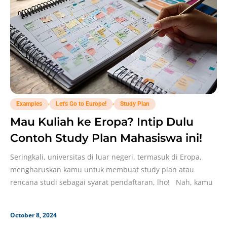
,
,
Examples
Let's Go to Europe!
Study Plan
Mau Kuliah ke Eropa? Intip Dulu
Contoh Study Plan Mahasiswa ini!
Seringkali, universitas di luar negeri, termasuk di Eropa,
mengharuskan kamu untuk membuat study plan atau
rencana studi sebagai syarat pendaftaran, lho! Nah, kamu
October 8, 2024