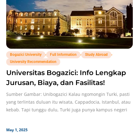
,
,
,
Bogazici University
Full Information
Study Abroad
University Recommendation
Universitas Bogazici: Info Lengkap
Jurusan, Biaya, dan Fasilitas!
Sumber Gambar: Unibogazici Kalau ngomongin Turki, pasti
yang terlintas duluan itu wisata, Cappadocia, Istanbul, atau
kebab. Tapi tunggu dulu, Turki juga punya kampus negeri
May 1, 2025