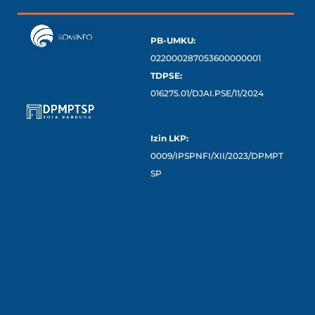
PB-UMKU:
022000287053600000001
TDPSE:
016275.01/DJAI.PSE/11/2024
Izin LKP:
0009/IPSPNFI/XII/2023/DPMPT
SP