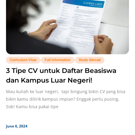
,
,
Curriculum Vitae
Full Information
Study Abroad
3 Tipe CV untuk Daftar Beasiswa
dan Kampus Luar Negeri!
Mau kuliah ke luar negeri, tapi bingung bikin CV yang bisa
bikin kamu dilirik kampus impian? Enggak perlu pusing,
Sob! Kamu bisa pakai tipe
June 6, 2024