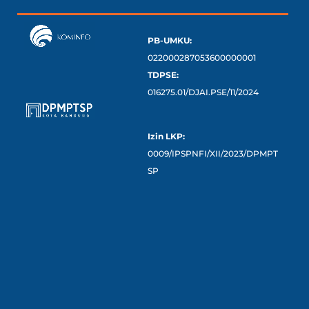
PB-UMKU:
022000287053600000001
TDPSE:
016275.01/DJAI.PSE/11/2024
Izin LKP:
0009/IPSPNFI/XII/2023/DPMPT
SP