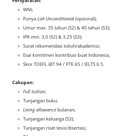
Persyaratan:
WNI;
Punya
LoA Unconditional
(opsional);
Umur max. 35 tahun (S2) & 40 tahun (S3);
IPK min. 3.0 (S2) & 3.25 (S3);
Surat rekomendasi tokoh/akademisi;
Esai komitmen kontribusi buat Indonesia;
Skor TOEFL iBT 94 / PTE 65 / IELTS 6.5.
Cakupan:
Full tuition
;
Tunjangan buku;
Living allowance
bulanan;
Tunjangan keluarga (S3);
Tunjangan riset tesis/disertasi;