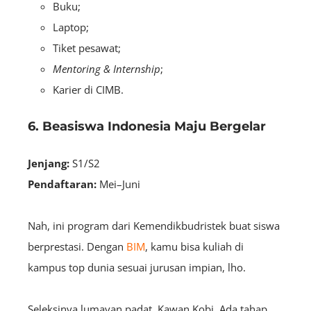
Buku;
Laptop;
Tiket pesawat;
Mentoring & Internship
;
Karier di CIMB.
6. Beasiswa Indonesia Maju Bergelar
Jenjang:
S1/S2
Pendaftaran:
Mei–Juni
Nah, ini program dari Kemendikbudristek buat siswa
berprestasi. Dengan
BIM
, kamu bisa kuliah di
kampus top dunia sesuai jurusan impian, lho.
Seleksinya lumayan padat, Kawan Kobi. Ada tahap